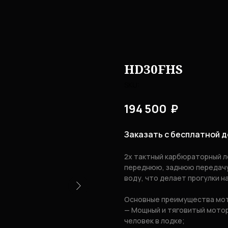
HD30FHS
SKU:
194 500 ₽
Заказать с бесплатной д
2х тактный карбюраторный л
переднюю, заднюю передачу
воду, что делает прогулки н
Основные преимущества мо
— Мощный и тяговитый мотор
человек в лодке;