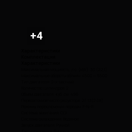
Характеристики
Комплектация
Характеристики
Максимальная мощность, л.с. (кВт): 30 (22,1)
Максимальные обороты об/мин: 4500 — 5500
Тип двигателя: 2-х тактный
Количество цилиндров: 2
Объем двигателя, куб. см: 496
Передаточное число редуктора: 27:13(2.08)
Режимы переключения передач: F-N-R
Система зажигания: CDl
Система охлаждения: Водяное
Запуск двигателя: Ручной
Тип управления: Румпель